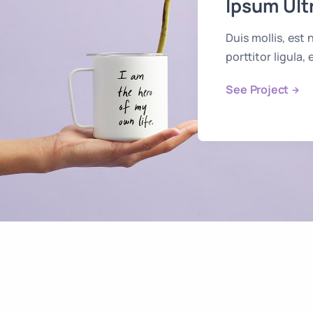
Ipsum Ult
Duis mollis, est
porttitor ligula,
See Project